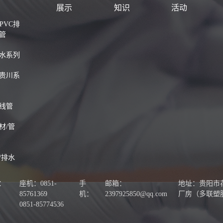
示
展示
知识
活动
-PVC排
管
水系列
贵川系
线管
材/管
/排水
：
座机：0851-
手
邮箱：
地址：贵阳市
85761369
机：
2397925850@qq.com
厂房（多联塑
0851-85774536