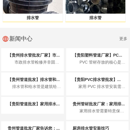
排水管
排水管
新闻中心
更多
【贵州排水管批发厂家】市...
【贵阳塑料管道厂家】PC...
市政排水管检修并非固定周期，而是按日常巡查、定期检测、专项清淤、全面大修分级执...
PVC 管材存放的核心是控温避光、防潮通风、规范堆放、远离污染、先进先出，防止...
【贵州管道批发】排水管和...
【贵阳PVC排水管批发】...
排水管和给水管是建筑给排水系统的核心管材，二者因服务场景、介质特性不同，在用途上有着明确且严...
家用 PVC 排水管安装需遵循 规范操作、防漏防堵、适配环境 三大核心原则，核心...
【贵阳管道批发】家用排水...
贵州管材批发厂家：家用排...
家用排水管需要特意保养，适当的保养可以延长排水管的使用寿命，保持排水顺畅，避免...
贵州管道批发厂家告诉您：...
厨房排水管安装技巧