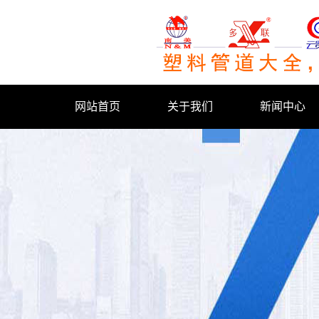
网站首页
关于我们
新闻中心