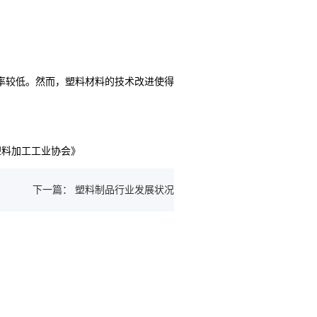
较低。然而，塑料材料的技术改进使得
协会》
下一篇： 塑料制品行业发展状况