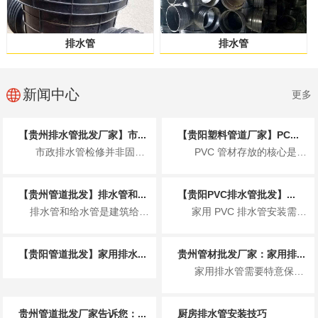
排水管
排水管
新闻中心
更多
【贵州排水管批发厂家】市...
【贵阳塑料管道厂家】PC...
市政排水管检修并非固定周期，而是按日常巡查、定期检测、专项清淤、全面大修分级执...
PVC 管材存放的核心是控温避光、防潮通风、规范堆放、远离污染、先进先出，防止...
【贵州管道批发】排水管和...
【贵阳PVC排水管批发】...
排水管和给水管是建筑给排水系统的核心管材，二者因服务场景、介质特性不同，在用途上有着明确且严...
家用 PVC 排水管安装需遵循 规范操作、防漏防堵、适配环境 三大核心原则，核心...
【贵阳管道批发】家用排水...
贵州管材批发厂家：家用排...
家用排水管需要特意保养，适当的保养可以延长排水管的使用寿命，保持排水顺畅，避免...
贵州管道批发厂家告诉您：...
厨房排水管安装技巧