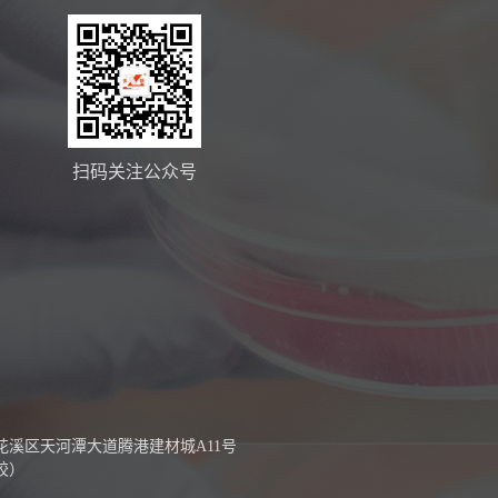
扫码关注公众号
花溪区天河潭大道腾港建材城A11号
胶）