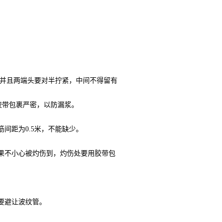
管，并且两端头要对半拧紧，中间不得留有
胶带包裹严密，以防漏浆。
间距为0.5米，不能缺少。
如果不小心被灼伤到，灼伤处要用胶带包
要避让波纹管。