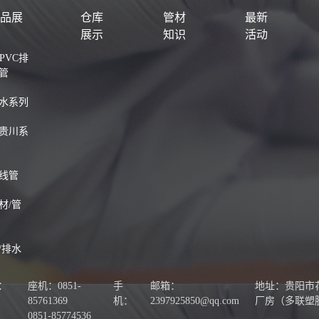
产品展
仓库
管材
最新
示
展示
知识
活动
-PVC排
管
水系列
贵川系
线管
材/管
/排水
：
座机：0851-
手
邮箱：
地址：贵阳市
85761369
机：
2397925850@qq.com
厂房（多联塑
0851-85774536