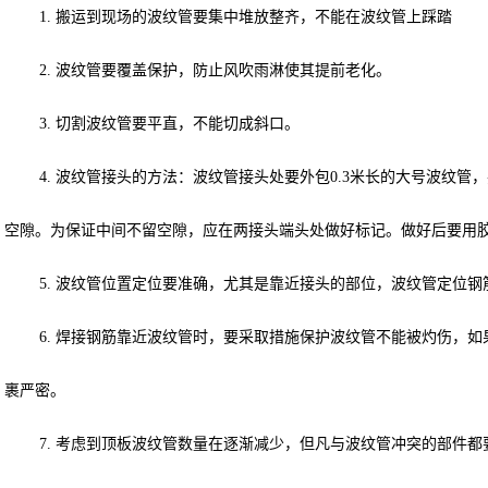
1. 搬运到现场的波纹管要集中堆放整齐，不能在波纹管上踩踏
2. 波纹管要覆盖保护，防止风吹雨淋使其提前老化。
3. 切割波纹管要平直，不能切成斜口。
4. 波纹管接头的方法：波纹管接头处要外包0.3米长的大号波纹
空隙。为保证中间不留空隙，应在两接头端头处做好标记。做好后要用
5. 波纹管位置定位要准确，尤其是靠近接头的部位，波纹管定位钢筋
6. 焊接钢筋靠近波纹管时，要采取措施保护波纹管不能被灼伤，
裹严密。
7. 考虑到顶板波纹管数量在逐渐减少，但凡与波纹管冲突的部件都