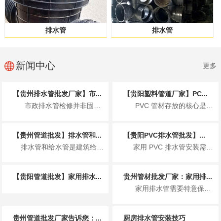
排水管
排水管
新闻中心
更多
【贵州排水管批发厂家】市...
【贵阳塑料管道厂家】PC...
市政排水管检修并非固定周期，而是按日常巡查、定期检测、专项清淤、全面大修分级执...
PVC 管材存放的核心是控温避光、防潮通风、规范堆放、远离污染、先进先出，防止...
【贵州管道批发】排水管和...
【贵阳PVC排水管批发】...
排水管和给水管是建筑给排水系统的核心管材，二者因服务场景、介质特性不同，在用途上有着明确且严...
家用 PVC 排水管安装需遵循 规范操作、防漏防堵、适配环境 三大核心原则，核心...
【贵阳管道批发】家用排水...
贵州管材批发厂家：家用排...
家用排水管需要特意保养，适当的保养可以延长排水管的使用寿命，保持排水顺畅，避免...
贵州管道批发厂家告诉您：...
厨房排水管安装技巧