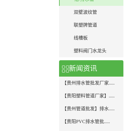
双壁波纹管
联塑牌管道
线槽板
塑料阀门水龙头
新闻资讯
【贵州排水管批发厂家.....
【贵阳塑料管道厂家】.....
【贵州管道批发】排水.....
【贵阳PVC排水管批.....