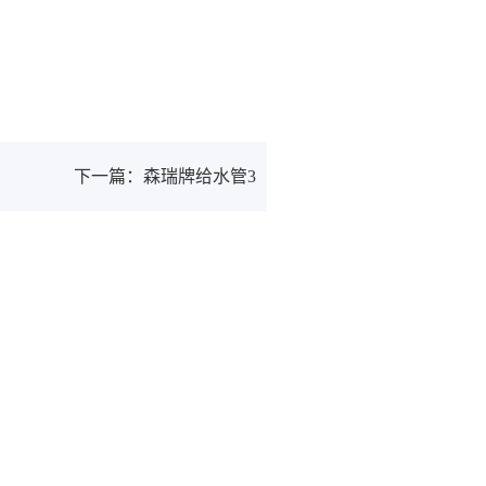
下一篇：森瑞牌给水管3