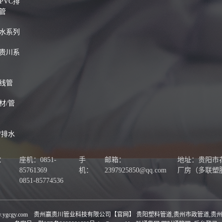
-PVC排
管
水系列
贵川系
线管
材/管
/排水
：
座机：0851-
手
邮箱：
地址：贵阳市
85761369
机：
2397925850@qq.com
厂房（多联塑
0851-85774536
.ygcgy.com
贵州赢贵川管业科技有限公司【官网】 贵阳塑料管道,贵州市政管道,贵州给