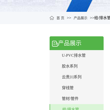
>>
>>
给/排水
首 页
产品展示
产品展示
U-PVC排水管
胶水系列
云贵川系列
穿线管
管材/管件
给/排水管