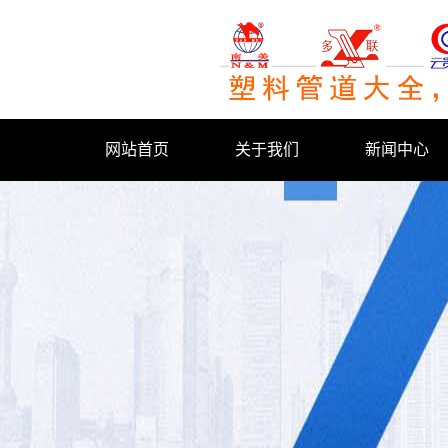
网站首页
关于我们
新闻中心