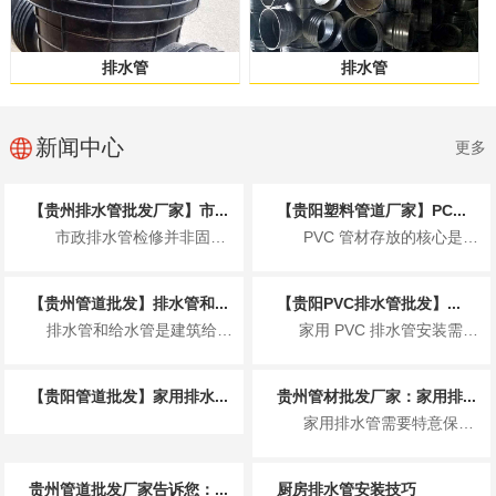
排水管
排水管
新闻中心
更多
【贵州排水管批发厂家】市...
【贵阳塑料管道厂家】PC...
市政排水管检修并非固定周期，而是按日常巡查、定期检测、专项清淤、全面大修分级执...
PVC 管材存放的核心是控温避光、防潮通风、规范堆放、远离污染、先进先出，防止...
【贵州管道批发】排水管和...
【贵阳PVC排水管批发】...
排水管和给水管是建筑给排水系统的核心管材，二者因服务场景、介质特性不同，在用途上有着明确且严...
家用 PVC 排水管安装需遵循 规范操作、防漏防堵、适配环境 三大核心原则，核心...
【贵阳管道批发】家用排水...
贵州管材批发厂家：家用排...
家用排水管需要特意保养，适当的保养可以延长排水管的使用寿命，保持排水顺畅，避免...
贵州管道批发厂家告诉您：...
厨房排水管安装技巧